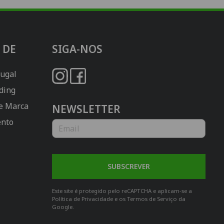
 DE
SIGA-NOS
tugal
ding
de Marca
NEWSLETTER
ento
Boost Portugal
SUBSCREVER
Este site é protegido pelo reCAPTCHA e aplicam-se a
Política de Privacidade
e os
Termos de Serviço
da
Google.