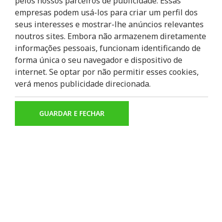
pelos nossos parceiros de publicidade. Essas
ATÉ ONDE AS SUAS PE
empresas podem usá-los para criar um perfil dos
Para aqueles que apreciam uma experiênc
seus interesses e mostrar-lhe anúncios relevantes
escolha perfeita. Mergulhe na cultura l
noutros sites. Embora não armazenem diretamente
pedala pelas ruas movimentadas e ruelas
informações pessoais, funcionam identificando de
com o pulsar da cidade, permitindo-lhe p
forma única o seu navegador e dispositivo de
sentir-se verdadeiramente parte do cená
internet. Se optar por não permitir esses cookies,
verá menos publicidade direcionada.
Capacete
GUARDAR E FECHAR
Cadeado
ESPECIFICAÇÕES
Velocidade Máxima: Tão rápido quan
conseguir.
Autonomia: Até onde quiser ir.
Motor: Você