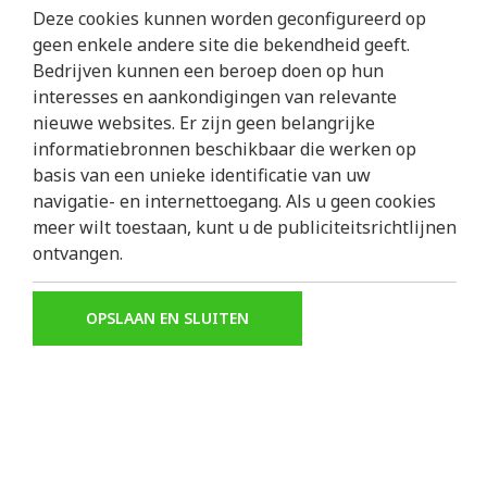
Deze cookies kunnen worden geconfigureerd op
Verklaar dat u de
voorwaarden
kent
geen enkele andere site die bekendheid geeft.
Bedrijven kunnen een beroep doen op hun
VERZENDEN
interesses en aankondigingen van relevante
nieuwe websites. Er zijn geen belangrijke
Deze site wordt beschermd door reCAPTCHA en het
Priv
informatiebronnen beschikbaar die werken op
basis van een unieke identificatie van uw
navigatie- en internettoegang. Als u geen cookies
meer wilt toestaan, kunt u de publiciteitsrichtlijnen
ontvangen.
OPSLAAN EN SLUITEN
We zijn het he