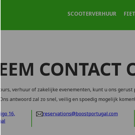
SCOOTERVERHUUR
FIE
EEM CONTACT 
ours, verhuur of zakelijke evenementen, kunt u ons gerust p
Ons antwoord zal zo snel, veilig en spoedig mogelijk komen
rigo
16,
reservations@boostportugal.com
gal