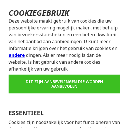
COOKIEGEBRUIK
Deze website maakt gebruik van cookies die uw
persoonlijke ervaring mogelijk maken, met behulp
van bezoekersstatistieken en een betere kwaliteit
van het aanbod aan aanbiedingen. U kunt meer
informatie krijgen over het gebruik van cookies en
andere
dingen. Als er meer nodig is dan de
N
website, is het gebruik van andere cookies
afhankelijk van uw gebruik.
DIT ZIJN AANBEVELINGEN DIE WORDEN
Voor meer informatie over onze t
AANBEVOLEN
Largo do Terreiro do T
ESSENTIEEL
1100-603
Lisboa
Portu
Cookies zijn noodzakelijk voor het functioneren van