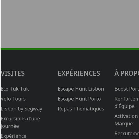
VISITES
EXPÉRIENCES
À PROP
Eco Tuk Tuk
Escape Hunt Lisbon
Boost Por
Vélo Tours
Escape Hunt Porto
Renforce
d'Équipe
Lisbon by Segway
Repas Thématiques
Activation
Excursions d'une
Marque
journée
Recrutem
Expérience