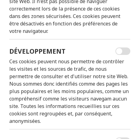
site Web. Il n'est pas possible de naviguer
correctement lors de la présence de ces cookies
dans des zones sécurisées. Ces cookies peuvent
être désactivés en fonction des préférences de
votre navigateur.
DÉVELOPPEMENT
Ces cookies peuvent nous permettre de contrôler
les visites et les sources de trafic, de nous
permettre de consulter et d'utiliser notre site Web.
VÉLO ÉLECTR
Nous sommes donc identifiés comme des pages les
plus populaires et les moins populaires, comme un
compréhensif comme les visiteurs navegam aucun
site. Toutes les informations recueillies sur ces
27,00€
4H/8H/24H
cookies sont regroupées et, par conséquent,
à partir de
durée
anonymisées.