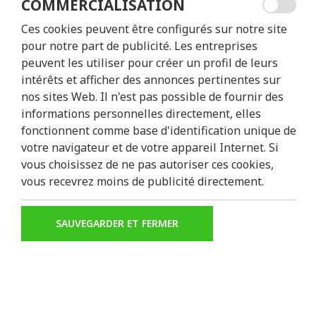
COMMERCIALISATION
CONÇU POUR L'EXPLO
Ces cookies peuvent être configurés sur notre site
pour notre part de publicité. Les entreprises
Imaginez-vous glissant sans effort sur l
peuvent les utiliser pour créer un profil de leurs
les cheveux et le soleil sur le visage. N
intérêts et afficher des annonces pertinentes sur
en vous offrant une assistance électriq
nos sites Web. Il n'est pas possible de fournir des
emblématiques de la ville. Que vous vous
informations personnelles directement, elles
vers le branché LX Factory, l'E-Bike vou
fonctionnent comme base d'identification unique de
Profitez du plaisir de l'exploration sans 
votre navigateur et de votre appareil Internet. Si
vous choisissez de ne pas autoriser ces cookies,
Casque
vous recevrez moins de publicité directement.
Antivol
SAUVEGARDER ET FERMER
CARACTÉRISTIQUES
Vitesse Maximale: 25 Km/h
Batterie: 24 volts/8,8 Ah, capacité 2