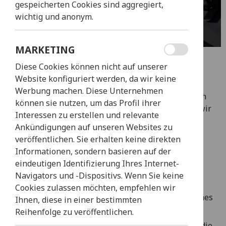
gespeicherten Cookies sind aggregiert,
wichtig und anonym.
MARKETING
BOOST PORTUGAL
Diese Cookies können nicht auf unserer
Website konfiguriert werden, da wir keine
Boost Portugal kombiniert innovative
Werbung machen. Diese Unternehmen
Tourismusprojekte mit alternativen Verkehrsmitteln
können sie nutzen, um das Profil ihrer
und modernster Technologie. Seit 2008 entwickeln wir
Interessen zu erstellen und relevante
erfolgreiche Marken, die das Beste aus Portugal
Ankündigungen auf unseren Websites zu
präsentieren und fördern.
veröffentlichen. Sie erhalten keine direkten
Im Laufe der Jahre haben wir eine breite Palette an
Informationen, sondern basieren auf der
Aktivitäten eingeführt, darunter Segway-Touren,
eindeutigen Identifizierung Ihres Internet-
Elektrofahrräder, Roller, Buggys, interaktive Tablet-
Navigators und -Dispositivs. Wenn Sie keine
Erlebnisse, kreative Teambuilding-Lösungen,
Cookies zulassen möchten, empfehlen wir
elektrische Tuk-Tuks, Food-Touren, Live Escape Games
Ihnen, diese in einer bestimmten
und viele weitere bahnbrechende Projekte.
Reihenfolge zu veröffentlichen.
Heute verwalten wir 12 globale Tourismusmarken, die