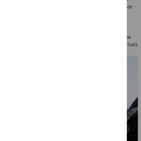
und die Umweltauswirkungen minimieren. Nutzen Sie
Ihre Reisegelder effizienter und lassen Sie Platz für
andere unvergessliche Erlebnisse—sei es, die
traditionelle portugiesische Küche zu genießen,
ikonische Sehenswürdigkeiten zu besuchen oder eine
malerische Sonnenuntergangs-Kreuzfahrt auf dem Fluss
zu machen.