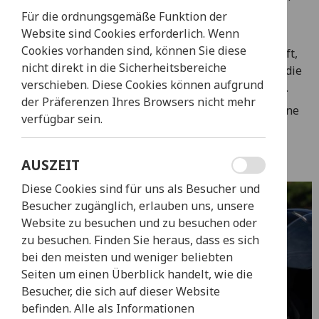
Fahrzeugen.
Für die ordnungsgemäße Funktion der
Website sind Cookies erforderlich. Wenn
Wir sind bestrebt, Ihnen ein reibungsloses und
Cookies vorhanden sind, können Sie diese
unvergessliches Erlebnis zu bieten, das Ihnen hilft,
nicht direkt in die Sicherheitsbereiche
wertvolle Erinnerungen zu schaffen, während Sie die
verschieben. Diese Cookies können aufgrund
Schönheit dieser bezaubernden Stadt genießen.
der Präferenzen Ihres Browsers nicht mehr
Machen Sie sich bereit zum Strampeln – das urbane
verfügbar sein.
Abenteuer kann beginnen!
AUSZEIT
Diese Cookies sind für uns als Besucher und
Besucher zugänglich, erlauben uns, unsere
Website zu besuchen und zu besuchen oder
zu besuchen. Finden Sie heraus, dass es sich
bei den meisten und weniger beliebten
Seiten um einen Überblick handelt, wie die
Besucher, die sich auf dieser Website
befinden. Alle als Informationen