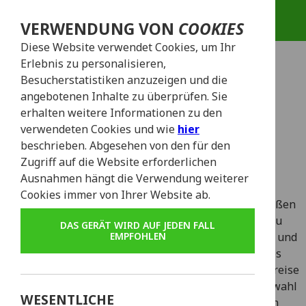
VERWENDUNG VON
COOKIES
Diese Website verwendet Cookies, um Ihr
Erlebnis zu personalisieren,
Besucherstatistiken anzuzeigen und die
angebotenen Inhalte zu überprüfen. Sie
ÜBER UNS
erhalten weitere Informationen zu den
verwendeten Cookies und wie
hier
beschrieben. Abgesehen von den für den
Willkommen an Ihrem ultimativen Ziel, um die
Zugriff auf die Website erforderlichen
charmante Stadt Lissabon auf zwei Rädern zu
Ausnahmen hängt die Verwendung weiterer
entdecken!
Cookies immer von Ihrer Website ab.
Erleben Sie die Freiheit, durch die historischen Straßen
Lissabons zu cruisen, entlang malerischer Ufer zu
DAS GERÄT WIRD AUF JEDEN FALL
schlendern und verborgene Gassen mit Leichtigkeit und
EMPFOHLEN
Stil zu erkunden. Tauchen Sie ein in den Geist des
Abenteuers, während Sie sich auf eine Entdeckungsreise
begeben – unterstützt durch unsere vielfältige Auswahl
WESENTLICHE
an sorgfältig gewarteten und qualitätsgeprüften